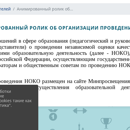
телей
Анимированный ролик об...
ОВАННЫЙ РОЛИК ОБ ОРГАНИЗАЦИИ ПРОВЕДЕН
ний в сфере образования (педагогический и руково
ставители) о проведении независимой оценки качес
ими образовательную деятельность (далее - НОКО)
оссийской Федерации, осуществляющим государственн
ераторам и общественным советам по проведению НО
ведения НОКО размещен на сайте Минпросвещения Р
ва условий осуществления образовательной деят
ботки
ия.
ие
okies такие как
тика".