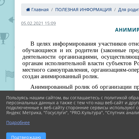
Главная
ПОЛЕЗНАЯ ИНФОРМАЦИЯ
Для роди
05.02.2021 15:09
АНИМИР
В целях информирования участников отноше
обучающиеся и их родители (законные пред
деятельности организациями, осуществляющ
органам исполнительной власти субъектов Р
местного самоуправления, организациям-оп
создан анимированный ролик.
Анимированный ролик об организации про
(подраздел «Независимая оценка качест
Пользуясь нашим сайтом, вы соглашаетесь с политикой обра
education/)
доступен для просмотра и скачиван
,
персональных данных а также с тем что наш веб-сайт и друг
подключенные к веб-сайту сторонние сервисы используют co
Яндекс Метрика, "Госуслуги", "PRO.Культура", "Спутник анали
Подробнее
Подтверждаю