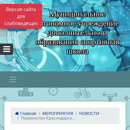
Версия сайта
Муниципальное
для
автономное учреждение
слабовидящих
дополнительного
образования спортивная
школа
Главная
МЕРОПРИЯТИЯ
НОВОСТИ
Первенство Краснодарск...