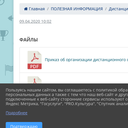
Главная
ПОЛЕЗНАЯ ИНФОРМАЦИЯ
Дистанци
09.04.2020 10:02
ФАЙЛЫ
Приказ об организации дистанционного о
Положение об организации дистанционно
Пользуясь нашим сайтом, вы соглашаетесь с политикой обра
персональных данных а также с тем что наш веб-сайт и друг
подключенные к веб-сайту сторонние сервисы используют co
Яндекс Метрика, "Госуслуги", "PRO.Культура", "Спутник анали
Заявление родителей на дистанционное об
Подробнее
Подтверждаю