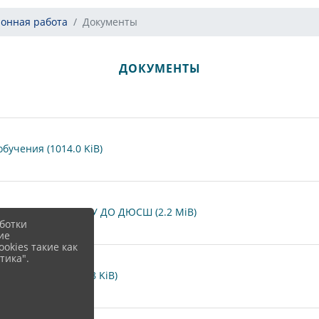
онная работа
Документы
ДОКУМЕНТЫ
бучения (1014.0 KiB)
го обучения в МБУ ДО ДЮСШ (2.2 MiB)
ботки
ие
okies такие как
тика".
учение.pdf (109.8 KiB)