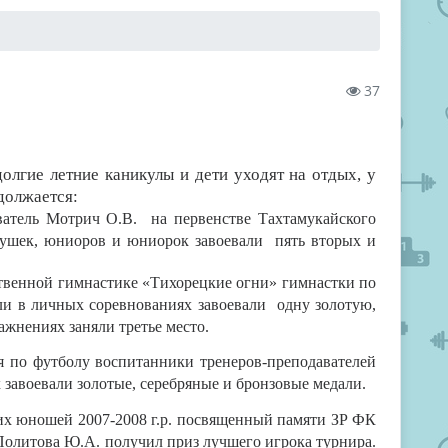
37
лгие летние каникулы и дети уходят на отдых, у
должается:
тель Мотрич О.В. на первенстве Тахтамукайского
вушек, юниоров и юниорок завоевали пять вторых и
твенной гимнастике «Тихорецкие огни» гимнастки по
ли в личных соревнованиях завоевали одну золотую,
ажнениях заняли третье место.
 по футболу воспитанники тренеров-преподавателей
завоевали золотые, серебряные и бронзовые медали.
их юношей 2007-2008 г.р. посвященный памяти ЗР ФК
Политова Ю.А. получил приз лучшего игрока турнира.