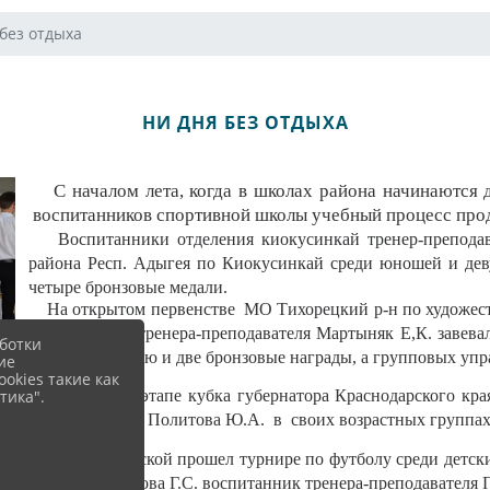
без отдыха
НИ ДНЯ БЕЗ ОТДЫХА
С началом лета, когда в школах района начинаются до
воспитанников спортивной школы учебный процесс про
Воспитанники отделения киокусинкай тренер-преподава
района Респ. Адыгея по Киокусинкай среди юношей и де
четыре бронзовые медали.
На открытом первенстве МО Тихорецкий р-н по
художес
руководством тренера-преподавателя Мартыняк Е,К. завева
ботки
одну серебряную и две бронзовые награды, а групповых упр
ие
okies такие как
тика".
На первом этапе кубка губернатора Краснодарского края
Никонец Г.А. и Политова Ю.А. в своих возрастных группах 
В ст. Каневской прошел турнире по футболу среди детск
Кубани Смирнова Г.С.
воспитанник тренера-преподавателя 