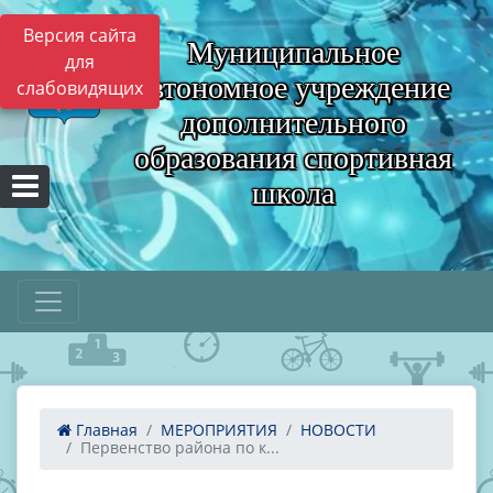
Версия сайта
Муниципальное
для
автономное учреждение
слабовидящих
дополнительного
образования спортивная
школа
Главная
МЕРОПРИЯТИЯ
НОВОСТИ
Первенство района по к...