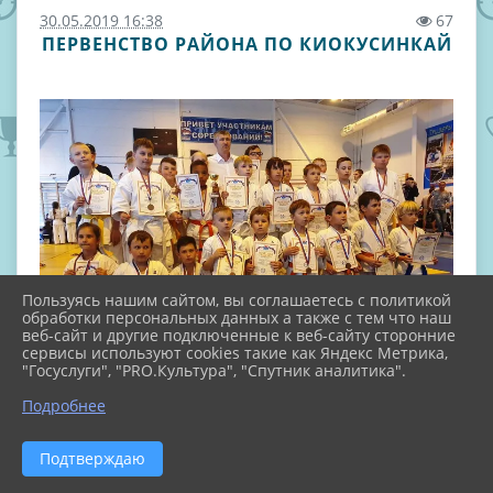
30.05.2019 16:38
67
ПЕРВЕНСТВО РАЙОНА ПО КИОКУСИНКАЙ
Пользуясь нашим сайтом, вы соглашаетесь с политикой
обработки персональных данных а также с тем что наш
веб-сайт и другие подключенные к веб-сайту сторонние
сервисы используют cookies такие как Яндекс Метрика,
"Госуслуги", "PRO.Культура", "Спутник аналитика".
Подробнее
В Приморско-Ахтарске на базе ФСЦ «Лидер»
Подтверждаю
прошло
первенство муниципального образования
Приморско-Ахтарский район по киокусинкай каратэ