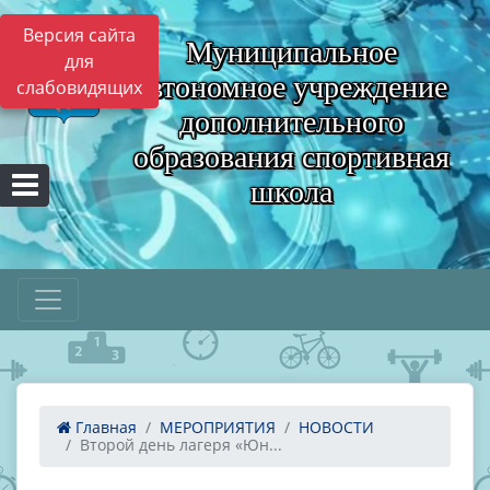
Версия сайта
Муниципальное
для
автономное учреждение
слабовидящих
дополнительного
образования спортивная
школа
Главная
МЕРОПРИЯТИЯ
НОВОСТИ
Второй день лагеря «Юн...