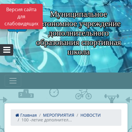
Версия сайта
Муниципальное
для
автономное учреждение
слабовидящих
дополнительного
образования спортивная
школа
Главная
МЕРОПРИЯТИЯ
НОВОСТИ
100 -летие дополнител...