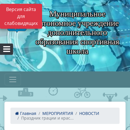
Версия сайта
Муниципальное
для
автономное учреждение
слабовидящих
дополнительного
образования спортивная
школа
Главная
МЕРОПРИЯТИЯ
НОВОСТИ
Праздник грации и крас...