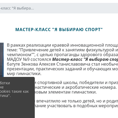
класс "Я выбира...
МАСТЕР-КЛАСС "Я ВЫБИРАЮ СПОРТ"
В рамках реализации краевой инновационной площа
теме: "Привлечение детей к занятиям физкультурой и
чемпионом"", с целью пропаганды здорового образа 
МАДОУ №9 состоялся
Мастер-класс "Я выбираю спо
батуте Зенкова Алексея Станиславовича стал необ
презентации, практических заданий и обучающих мом
мир гимнастики.
Воспитанники спортивной школы, победители и приз
ботки
показали гимнастические и акробатические номера.
ие
okies такие как
обучив их базовым элементам гимнастики.
тика".
Мероприятие впечатлило не только детей, но и роди
выразили желание участвовать в подобных мероприя