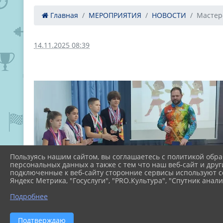
Главная
МЕРОПРИЯТИЯ
НОВОСТИ
Мастер-
14.11.2025 08:39
Пользуясь нашим сайтом, вы соглашаетесь с политикой обра
персональных данных а также с тем что наш веб-сайт и друг
подключенные к веб-сайту сторонние сервисы используют co
Яндекс Метрика, "Госуслуги", "PRO.Культура", "Спутник анали
Подробнее
Подтверждаю