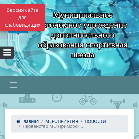
Версия сайта
Муниципальное
для
автономное учреждение
слабовидящих
дополнительного
образования спортивная
школа
Главная
МЕРОПРИЯТИЯ
НОВОСТИ
Первенство МО Приморск...