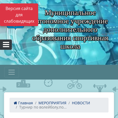
Версия сайта
Муниципальное
для
автономное учреждение
слабовидящих
дополнительного
образования спортивная
школа
Главная
МЕРОПРИЯТИЯ
НОВОСТИ
Турнир по волейболу,по...