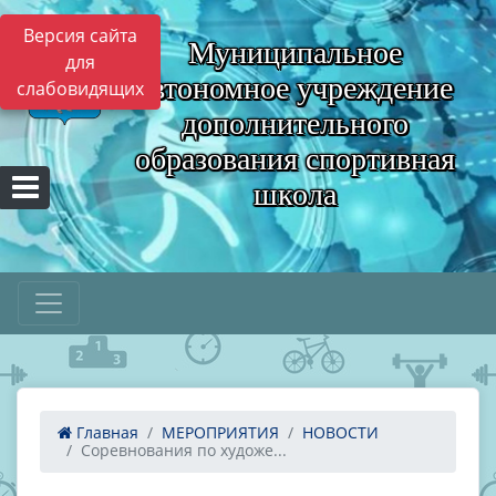
Версия сайта
Муниципальное
для
автономное учреждение
слабовидящих
дополнительного
образования спортивная
школа
Главная
МЕРОПРИЯТИЯ
НОВОСТИ
Соревнования по художе...