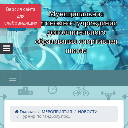
Версия сайта
Муниципальное
для
автономное учреждение
слабовидящих
дополнительного
образования спортивная
школа
Главная
МЕРОПРИЯТИЯ
НОВОСТИ
Турнир по гандболу,пос...