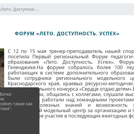
Лето. Доступнос...
ФОРУМ «ЛЕТО. ДОСТУПНОСТЬ. УСПЕХ»
С 12 по 15 мая тренер-преподаватель нашей спор
посетила Первый региональный Форум педагогич
образования «Лето. Доступность. Успех». Фор
Геленджике.На форуме собралось более 100 пе
работающих в системе дополнительного образов
были сотрудники регионального модельного ц
Краснодарского края, краевых ресурсно-методичес
профессионального конкурса «Сердце отдаю детям».В
мастер-классах, общались с коллегами, слушали вы
ботки
ие
образования, работали над командными проектами
okies такие как
максимум полезных знаний и возможность з
тика".
Региональный модельный центр за организацию и 
на дальнейшее участие в последующих ежегодных ф