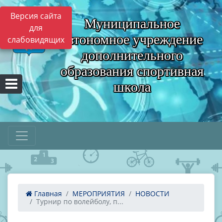
Версия сайта
Муниципальное
для
автономное учреждение
слабовидящих
дополнительного
образования спортивная
школа
Главная
МЕРОПРИЯТИЯ
НОВОСТИ
Турнир по волейболу, п...