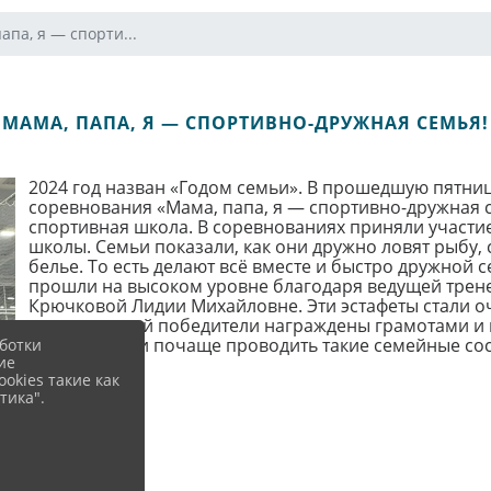
апа, я — спорти...
МАМА, ПАПА, Я — СПОРТИВНО-ДРУЖНАЯ СЕМЬЯ!
2024 год назван «Годом семьи». В прошедшую пятни
соревнования «Мама, папа, я — спортивно-дружная 
спортивная школа. В соревнованиях приняли участ
школы. Семьи показали, как они дружно ловят рыбу,
белье. То есть делают всё вместе и быстро дружной 
прошли на высоком уровне благодаря ведущей трен
Крючковой Лидии Михайловне. Эти эстафеты стали 
соревнований победители награждены грамотами и 
— ежегодно и почаще проводить такие семейные сос
ботки
ие
okies такие как
тика".