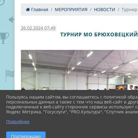
Главная
МЕРОПРИЯТИЯ
НОВОСТИ
Турнир
26.02.2024 07:49
ТУРНИР МО БРЮХОВЕЦКИЙ
Пользуясь нашим сайтом, вы соглашаетесь с политикой обра
персональных данных а также с тем что наш веб-сайт и друг
подключенные к веб-сайту сторонние сервисы используют co
Яндекс Метрика, "Госуслуги", "PRO.Культура", "Спутник анали
Подробнее
Подтверждаю