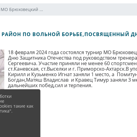
 МО Брюховецкий ...
 РАЙОН ПО ВОЛЬНОЙ БОРЬБЕ,ПОСВЯЩЕННЫЙ Д
18 февраля 2024 года состоялся турнир МО Брюхове
Дню Защитника Отечества под руководством тренера
Сергеевича. Участие приняли не менее 60 спортсмено
ст.Каневская, ст.Выселки и г. Приморско-Ахтарск.В у
Кирилл и Кузьменко Игнат заняли 1 место, а Помиту
Богдан,Матяш Владислав и Кравец Тимур заняли 3 м
дальнейших побед,сил и терпения.
ботки
ие
okies такие как
тика".