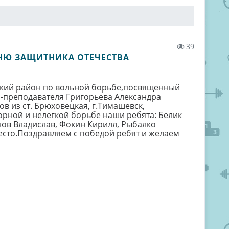
39
НЮ ЗАЩИТНИКА ОТЕЧЕСТВА
цкий район по вольной борьбе,посвященный
-преподавателя Григорьева Александра
в из ст. Брюховецкая, г.Тимашевск,
порной и нелегкой борьбе наши ребята: Белик
нов Владислав, Фокин Кирилл, Рыбалко
есто.Поздравляем с победой ребят и желаем