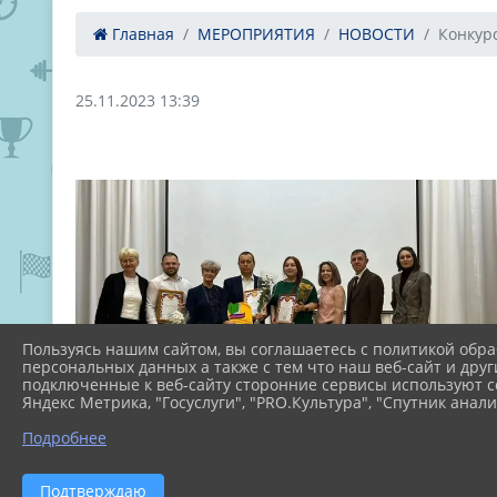
Главная
МЕРОПРИЯТИЯ
НОВОСТИ
Конкурс
25.11.2023 13:39
Пользуясь нашим сайтом, вы соглашаетесь с политикой обра
персональных данных а также с тем что наш веб-сайт и друг
подключенные к веб-сайту сторонние сервисы используют co
Яндекс Метрика, "Госуслуги", "PRO.Культура", "Спутник анали
Подробнее
Подтверждаю