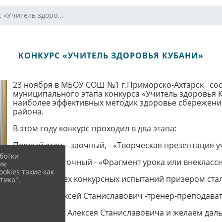
 «Учитель здоро...
КОНКУРС «УЧИТЕЛЬ ЗДОРОВЬЯ КУБАНИ»
23 ноября в МБОУ СОШ №1 г.Приморско-Ахтарск сос
муниципального этапа конкурса «Учитель здоровья 
наиболее эффективных методик здоровье сбережени
района.
В этом году конкурс проходил в два этапа:
Первый этап – заочный, - «Творческая презентация 
ботки
Второй этап - очный - «Фрагмент урока или внекласс
ие
okies такие как
По итогам всех конкурсных испытаний призером стал
тика".
🥈Зенков Алексей Станиславович -тренер-преподава
Поздравляем Алексея Станиславовича и желаем даль