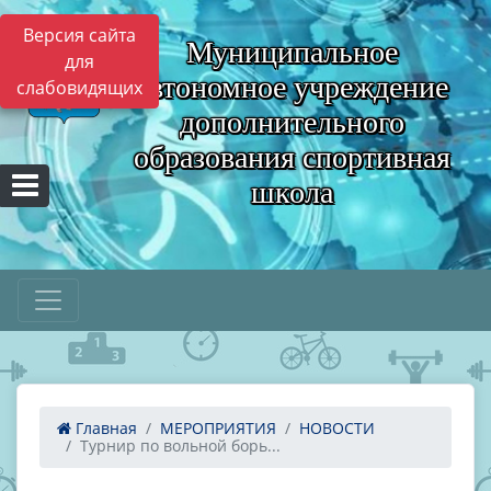
Версия сайта
Муниципальное
для
автономное учреждение
слабовидящих
дополнительного
образования спортивная
школа
Главная
МЕРОПРИЯТИЯ
НОВОСТИ
Турнир по вольной борь...