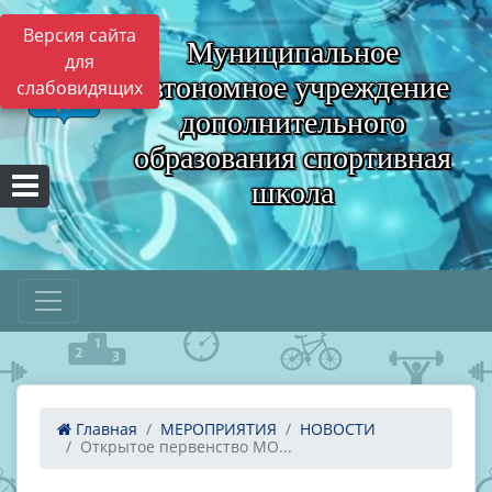
Версия сайта
Муниципальное
для
автономное учреждение
слабовидящих
дополнительного
образования спортивная
школа
Главная
МЕРОПРИЯТИЯ
НОВОСТИ
Открытое первенство МО...