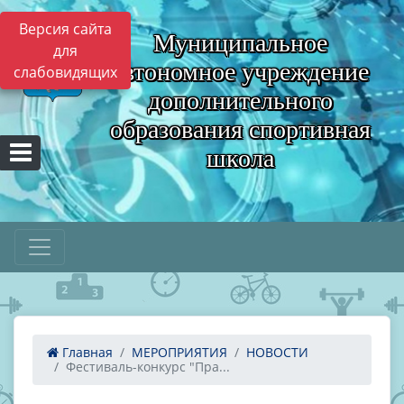
Версия сайта
Муниципальное
для
автономное учреждение
слабовидящих
дополнительного
образования спортивная
школа
Главная
МЕРОПРИЯТИЯ
НОВОСТИ
Фестиваль-конкурс "Пра...