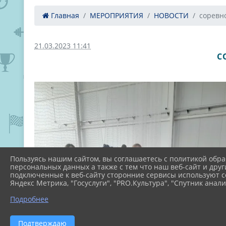
Главная
МЕРОПРИЯТИЯ
НОВОСТИ
соревно
21.03.2023 11:41
С
Пользуясь нашим сайтом, вы соглашаетесь с политикой обра
персональных данных а также с тем что наш веб-сайт и друг
подключенные к веб-сайту сторонние сервисы используют co
Яндекс Метрика, "Госуслуги", "PRO.Культура", "Спутник анали
Подробнее
Подтверждаю