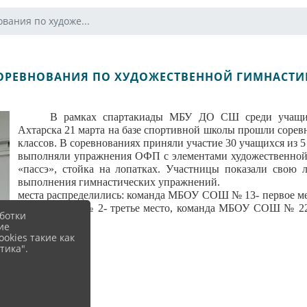
вания по художе...
ОРЕВНОВАНИЯ ПО ХУДОЖЕСТВЕННОЙ ГИМНАСТИ
В рамках спартакиады МБУ ДО СШ среди учащих
Ахтарска 21 марта на базе спортивной школы прошли соревн
классов. В соревнованиях приняли участие 30 учащихся из 5
выполняли упражнения ОФП с элементами художественной 
«пассэ», стойка на лопатках. Участницы показали свою 
выполнения гимнастически
места распределились: команда МБОУ СОШ № 13- первое м
МБОУ СОШ № 2- третье место, команда МБОУ СОШ № 22 
ботки
место.
ие
okies такие как
тика".