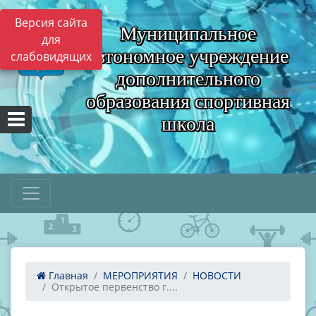
Версия сайта
Муниципальное
для
автономное учреждение
слабовидящих
дополнительного
образования спортивная
школа
Главная
МЕРОПРИЯТИЯ
НОВОСТИ
Открытое первенство г....