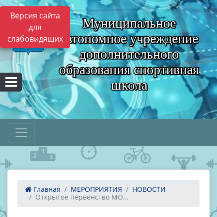
Версия сайта
Муниципальное
для
автономное учреждение
слабовидящих
дополнительного
образования спортивная
школа
Главная
МЕРОПРИЯТИЯ
НОВОСТИ
Открытое первенство МО...