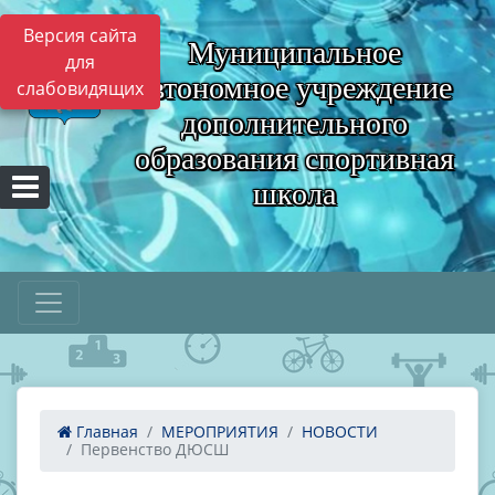
Версия сайта
Муниципальное
для
автономное учреждение
слабовидящих
дополнительного
образования спортивная
школа
Главная
МЕРОПРИЯТИЯ
НОВОСТИ
Первенство ДЮСШ