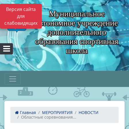
Версия сайта
Муниципальное
для
автономное учреждение
слабовидящих
дополнительного
образования спортивная
школа
Главная
МЕРОПРИЯТИЯ
НОВОСТИ
Областные соревнования...